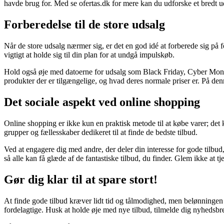
havde brug for. Med se ofertas.dk for mere kan du udforske et bredt ud
Forberedelse til de store udsalg
Når de store udsalg nærmer sig, er det en god idé at forberede sig på f
vigtigt at holde sig til din plan for at undgå impulskøb.
Hold også øje med datoerne for udsalg som Black Friday, Cyber Monday
produkter der er tilgængelige, og hvad deres normale priser er. På de
Det sociale aspekt ved online shopping
Online shopping er ikke kun en praktisk metode til at købe varer; de
grupper og fællesskaber dedikeret til at finde de bedste tilbud.
Ved at engagere dig med andre, der deler din interesse for gode tilbud,
så alle kan få glæde af de fantastiske tilbud, du finder. Glem ikke at t
Gør dig klar til at spare stort!
At finde gode tilbud kræver lidt tid og tålmodighed, men belønningen
fordelagtige. Husk at holde øje med nye tilbud, tilmelde dig nyhedsbre