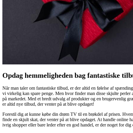
Opdag hemmeligheden bag fantastiske tilb
Når man taler om fantastiske tilbud, er der altid en følelse af spændin
vi virkelig kan spare penge. Men hvor finder man disse skjulte perler a
på markedet. Med et bredt udvalg af produkter og en brugervenlig græn
er altid nye tilbud, der venter på at blive opdaget!
Forestil dig at kunne købe din drøm TV til en brøkdel af prisen. Hvem
finde en skjult skat, der venter på at blive opdaget. At handle online h
ivrig shopper eller bare leder efter en god handel, er der noget for dig