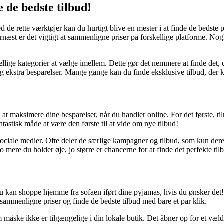
 de bedste tilbud!
de rette værktøjer kan du hurtigt blive en mester i at finde de bedste pr
 Dernæst er det vigtigt at sammenligne priser på forskellige platforme.
llige kategorier at vælge imellem. Dette gør det nemmere at finde det, du 
ekstra besparelser. Mange gange kan du finde eksklusive tilbud, der ku
til at maksimere dine besparelser, når du handler online. For det første
antastisk måde at være den første til at vide om nye tilbud!
iale medier. Ofte deler de særlige kampagner og tilbud, som kun deres 
o mere du holder øje, jo større er chancerne for at finde det perfekte tilb
kan shoppe hjemme fra sofaen iført dine pyjamas, hvis du ønsker det! De
 sammenligne priser og finde de bedste tilbud med bare et par klik.
 måske ikke er tilgængelige i din lokale butik. Det åbner op for et væl