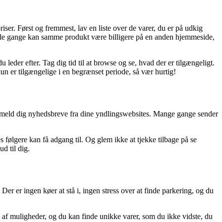
iser. Først og fremmest, lav en liste over de varer, du er på udkig
 Nogle gange kan samme produkt være billigere på en anden hjemmeside,
leder efter. Tag dig tid til at browse og se, hvad der er tilgængeligt.
n er tilgængelige i en begrænset periode, så vær hurtig!
, tilmeld dig nyhedsbreve fra dine yndlingswebsites. Mange gange sender
følgere kan få adgang til. Og glem ikke at tjekke tilbage på se
ud til dig.
r er ingen køer at stå i, ingen stress over at finde parkering, og du
d af muligheder, og du kan finde unikke varer, som du ikke vidste, du