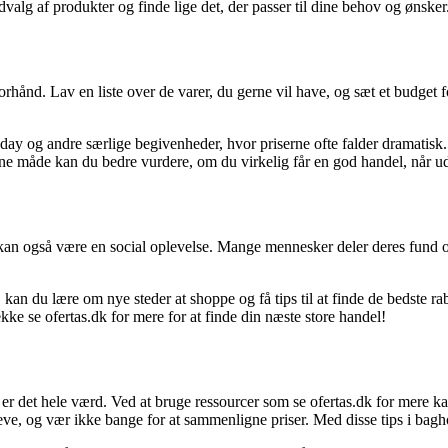
valg af produkter og finde lige det, der passer til dine behov og ønsker
orhånd. Lav en liste over de varer, du gerne vil have, og sæt et budget f
 og andre særlige begivenheder, hvor priserne ofte falder dramatisk. Be
nne måde kan du bedre vurdere, om du virkelig får en god handel, når u
t kan også være en social oplevelse. Mange mennesker deler deres fund
 kan du lære om nye steder at shoppe og få tips til at finde de bedste r
jekke se ofertas.dk for mere for at finde din næste store handel!
 er det hele værd. Ved at bruge ressourcer som se ofertas.dk for mere 
ve, og vær ikke bange for at sammenligne priser. Med disse tips i baghov