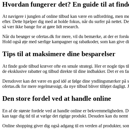
Hvordan fungerer det? En guide til at finde
At navigere i junglen af online tilbud kan være en udfordring, men med 
efter. Dette hjælper dig med at holde fokus, når du surfer på nettet.
så vær ikke bange for at gøre lidt research.
Når du besøger se ofertas.dk for mere, vil du bemærke, at der er forske
Hold også øje med særlige kampagner og rabatkoder, som kan give dig 
Tips til at maksimere dine besparelser
At finde gode tilbud kræver ofte en smule strategi. Her er nogle tips 
de eksklusive rabatter og tilbud direkte til dine indbakker. Det er en f
Derudover kan det være en god idé at følge dine yndlingsmærker på soc
ofertas.dk for mere regelmæssigt, da nye tilbud bliver tilføjet dagligt. J
Den store fordel ved at handle online
En af de største fordele ved at handle online er bekvemmeligheden. Du 
kan tage dig tid til at vælge det rigtige produkt. Desuden kan du nemt
Online shopping giver dig også adgang til en verden af produkter, som