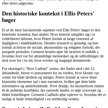
efter deres udgivelse.
Den historiske kontekst i Ellis Peters'
bøger
Et af de mest fascinerende aspekter ved Ellis Peters' bøger er den
historiske kontekst, hun skaber. Hver historie udspiller sig i et
veldefineret tidsrum, hvor Peters formår at fange essensen af
dagliglivet i middelalderen. Hendes research er grundig, og hun
formår at belyse de sociale, økonomiske og religiøse forhold, der
prægede perioden. Gennem hendes øjne får læseren et indblik i,
hvordan livet var for almindelige mennesker og de udfordringer, de
stod over for i en tid, hvor overtro og magtspil dominerede.
For eksempel i "Bror Cadfael" serien, der finder sted i det 12.
århundrede, bliver vi præsenteret for en verden, hvor klostre var
centre for både lærdom og intriger. Peters formår at væve disse
historiske elementer ind i sine narrativer, hvilket gør dem både
informative og underholdende. Hver detalje, fra klosterlivets rutiner
til de politiske konflikter, der raserede landet, er nøje overvejet og
tilført fortællingen. Gennem Cadfaels øjne oplever vi, hvordan det er
muligt at finde retfærdighed i en uretfærdig verden.