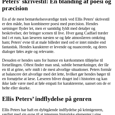
Peters' skrivestil: En blanding af poesi og
præcision
En af de mest bemærkelsesværdige træk ved Ellis Peters' skrivestil
er den måde, hun kombinerer poesi med præcision. Hendes
sætninger flyder let, men er samtidig fyldt med detaljer og
beskrivelser, der bringer scenen til live. Hver gang Cadfael træder
ind i et rum, kan læseren næsten se og føle atmosfæren omkring
ham; Peters' evne til at male billeder med ord er intet mindre end
fantastisk. Hendes karakterer er levende og nuancerede, og deres
dialoger føles ægte og relevante.
Desuden er hendes sans for humor en kærkommen tilføjelse til
fortællingen. Oftest finder man små, subtile bemærkninger, der får
en til at grine, selv midt i de mest alvorlige situationer. Peters formår
at balancere det alvorlige med det lette, hvilket gør hendes bøger til
en fornøjelse at læse. Læseren bliver draget ind i historien og kan
ikke lade være med at føle empati for karaktererne, uanset om de er
helte eller skurke.
Ellis Peters’ indflydelse på genren
Ellis Peters har haft en dybtgående indflydelse på krimigenren,
særligt med sin evne til at integrere historiske elementer i sine