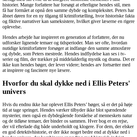
historier. Mange forfattere har forsøgt at efterligne hendes stil, men
få har formået at opnå den samme dybde og kompleksitet. Peters har
åbnet døren for en ny tilgang til krimifortælling, hvor historiske fakta
og fiktive narrativer kan sameksistere, hvilket giver læserne en rigere
oplevelse.
Hendes arbejde har inspireret en generation af forfattere, der nu
udforsker lignende temaer og tidsperioder. Man ser ofte, hvordan
nutidige krimiforfattere forsøger at indfange den samme atmosfære
og dybde, som Peters mestrede. Hendes indflydelse kan ses i tv-
serier og film, der trækker på middelalderlig mystik og drama. Det er
ikke kun hendes bøger, der lever videre; hendes arv fortsætter med
at inspirere og fascinere nye læsere.
Hvorfor du skal dykke ned i Ellis Peters'
univers
Hvis du endnu ikke har oplevet Ellis Peters’ bøger, så er det på høje
tid at tage springet. Hendes værker tilbyder ikke blot spændende
mysterier, men også en dybdegående forståelse af menneskets natur
og de tidløse temaer, der binder os sammen. Hver bog er en rejse,
der vil efterlade dig både underholdt og klogere. For dem, der elsker
en god detektivhistorie, er der ikke noget bedre end at dykke ned i