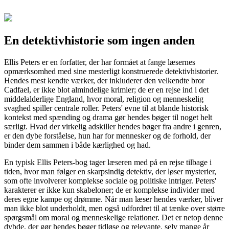
En detektivhistorie som ingen anden
Ellis Peters er en forfatter, der har formået at fange læsernes
opmærksomhed med sine mesterligt konstruerede detektivhistorier.
Hendes mest kendte værker, der inkluderer den velkendte bror
Cadfael, er ikke blot almindelige krimier; de er en rejse ind i det
middelalderlige England, hvor moral, religion og menneskelig
svaghed spiller centrale roller. Peters' evne til at blande historisk
kontekst med spænding og drama gør hendes bøger til noget helt
særligt. Hvad der virkelig adskiller hendes bøger fra andre i genren,
er den dybe forståelse, hun har for mennesker og de forhold, der
binder dem sammen i både kærlighed og had.
En typisk Ellis Peters-bog tager læseren med på en rejse tilbage i
tiden, hvor man følger en skarpsindig detektiv, der løser mysterier,
som ofte involverer komplekse sociale og politiske intriger. Peters'
karakterer er ikke kun skabeloner; de er komplekse individer med
deres egne kampe og drømme. Når man læser hendes værker, bliver
man ikke blot underholdt, men også udfordret til at tænke over større
spørgsmål om moral og menneskelige relationer. Det er netop denne
dybde, der gør hendes bøger tidløse og relevante, selv mange år