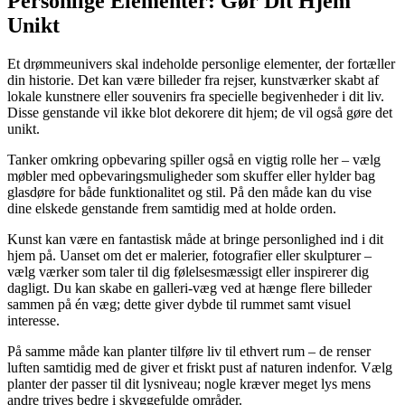
Personlige Elementer: Gør Dit Hjem
Unikt
Et drømmeunivers skal indeholde personlige elementer, der fortæller
din historie. Det kan være billeder fra rejser, kunstværker skabt af
lokale kunstnere eller souvenirs fra specielle begivenheder i dit liv.
Disse genstande vil ikke blot dekorere dit hjem; de vil også gøre det
unikt.
Tanker omkring opbevaring spiller også en vigtig rolle her – vælg
møbler med opbevaringsmuligheder som skuffer eller hylder bag
glasdøre for både funktionalitet og stil. På den måde kan du vise
dine elskede genstande frem samtidig med at holde orden.
Kunst kan være en fantastisk måde at bringe personlighed ind i dit
hjem på. Uanset om det er malerier, fotografier eller skulpturer –
vælg værker som taler til dig følelsesmæssigt eller inspirerer dig
dagligt. Du kan skabe en galleri-væg ved at hænge flere billeder
sammen på én væg; dette giver dybde til rummet samt visuel
interesse.
På samme måde kan planter tilføre liv til ethvert rum – de renser
luften samtidig med de giver et friskt pust af naturen indenfor. Vælg
planter der passer til dit lysniveau; nogle kræver meget lys mens
andre trives bedre i skyggefulde områder.