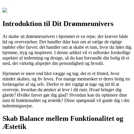
Introduktion til Dit Drømmeunivers
At skabe sit drømmeunivers i hjemmet er en rejse, der kræver både
tid og overvejelser. Det handler ikke kun om at vælge de rigtige
møbler eller farver; det handler om at skabe et rum, hvor du føler dig
hjemme, tryg og inspireret. I denne artikel vil vi udforske forskellige
aspekter af indretning og design, så du kan forvandle din bolig til et
sted, der virkelig afspejler din personlighed og livsstil.
Hjemmet er mere end blot vægge og tag; det er et fristed, hvor
minder skabes, og liv leves. For mange mennesker er deres bolig en
forlængelse af sig selv. Derfor er det vigtigt at tage sig tid til at
overveje, hvordan du ønsker at leve i dit rum. Hvad bringer dig
glæde? Hvilke farver gør dig glad? Hvordan kan du optimere dine
rum til funktionalitet og æstetik? Disse spørgsmål vil guide dig i din
indretningsrejse.
Skab Balance mellem Funktionalitet og
Æstetik