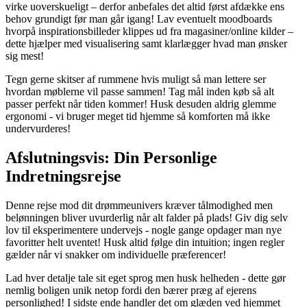
virke uoverskueligt – derfor anbefales det altid først afdække ens
behov grundigt før man går igang! Lav eventuelt moodboards
hvorpå inspirationsbilleder klippes ud fra magasiner/online kilder –
dette hjælper med visualisering samt klarlægger hvad man ønsker
sig mest!
Tegn gerne skitser af rummene hvis muligt så man lettere ser
hvordan møblerne vil passe sammen! Tag mål inden køb så alt
passer perfekt når tiden kommer! Husk desuden aldrig glemme
ergonomi - vi bruger meget tid hjemme så komforten må ikke
undervurderes!
Afslutningsvis: Din Personlige
Indretningsrejse
Denne rejse mod dit drømmeunivers kræver tålmodighed men
belønningen bliver uvurderlig når alt falder på plads! Giv dig selv
lov til eksperimentere undervejs - nogle gange opdager man nye
favoritter helt uventet! Husk altid følge din intuition; ingen regler
gælder når vi snakker om individuelle præferencer!
Lad hver detalje tale sit eget sprog men husk helheden - dette gør
nemlig boligen unik netop fordi den bærer præg af ejerens
personlighed! I sidste ende handler det om glæden ved hjemmet