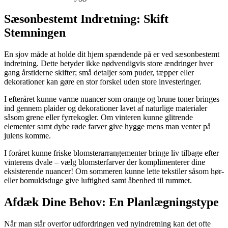
Sæsonbestemt Indretning: Skift
Stemningen
En sjov måde at holde dit hjem spændende på er ved sæsonbestemt
indretning. Dette betyder ikke nødvendigvis store ændringer hver
gang årstiderne skifter; små detaljer som puder, tæpper eller
dekorationer kan gøre en stor forskel uden store investeringer.
I efteråret kunne varme nuancer som orange og brune toner bringes
ind gennem plaider og dekorationer lavet af naturlige materialer
såsom grene eller fyrrekogler. Om vinteren kunne glitrende
elementer samt dybe røde farver give hygge mens man venter på
julens komme.
I foråret kunne friske blomsterarrangementer bringe liv tilbage efter
vinterens dvale – vælg blomsterfarver der komplimenterer dine
eksisterende nuancer! Om sommeren kunne lette tekstiler såsom hør-
eller bomuldsduge give luftighed samt åbenhed til rummet.
Afdæk Dine Behov: En Planlægningstype
Når man står overfor udfordringen ved nyindretning kan det ofte