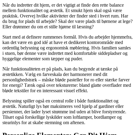
Når du indretter dit hjem, er det vigtigt at finde den rette balance
mellem funktionalitet og æstetik. Et smukt hjem skal også være
praktisk. Overvej hvilke aktiviteter der finder sted i hvert rum. Har
du brug for plads til arbejde? Skal der være plads til børnene at lege?
Eller drømmer du om et stille hjørne til læsning?
Start med at definere rummenes formål. Hvis du arbejder hjemmefra,
kan det være en god idé at have et dedikeret kontorområde med
ordentlig belysning og ergonomisk møblering. Hvis familien samles
i stuen, bør denne være indrettet med komfortable siddepladser og
hyggelige elementer som tæpper og puder.
Når funktionaliteten er på plads, kan du begynde at tænke på
æstetikken. Vælg en farveskala der harmonerer med dit
personlighedstræk – måske bløde pasteller for ro eller stærke farver
for energi? Tænk også over teksturerne: bland glatte overflader med
bløde tekstiler for en interessant visuel effekt.
Belysning spiller også en central rolle i både funktionalitet og
æstetik. Naturligt lys bør maksimeres ved hjælp af gardiner eller
persienner, der lader lyset strømme ind uden at blive forstyrrende.
Tilsæt også forskellige lyskilder som loftlamper, bordlamper og
stearinlys for at skabe stemning om aftenen.